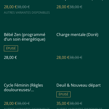
28,00 €
38,00 €
28,00 €
38,00 €
AUTRES VARIANTES DISPONIBLES
%
Bébé Zen (programmé
Charge mentale (Doré)
d’un soin énergétique)
ÉPUISÉ
28,00 €
28,00 €
38,00 €
%
%
Cycle Féminin (Règles
Deuil & Nouveau départ
douloureuses/
Endométriose)
ÉPUISÉ
28,00 €
38,00 €
35,00 €
38,00 €