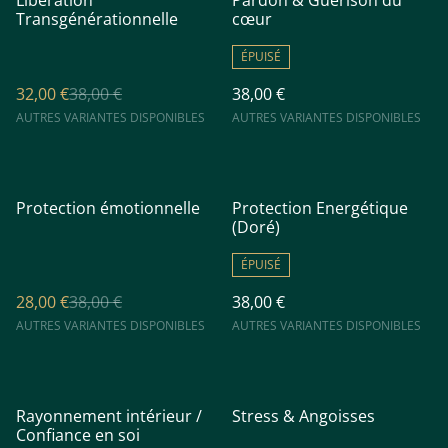
Libération
Pardon & Guérison du
Transgénérationnelle
cœur
ÉPUISÉ
32,00 €
38,00 €
38,00 €
AUTRES VARIANTES DISPONIBLES
AUTRES VARIANTES DISPONIBLES
%
Protection émotionnelle
Protection Energétique
(Doré)
ÉPUISÉ
28,00 €
38,00 €
38,00 €
AUTRES VARIANTES DISPONIBLES
AUTRES VARIANTES DISPONIBLES
%
Rayonnement intérieur /
Stress & Angoisses
Confiance en soi