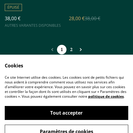
ÉPUISÉ
38,00 €
28,00 €
38,00 €
AUTRES VARIANTES DISPONIBLES
1
2
Cookies
Ce site Internet utilise des cookies. Les cookies sont de petits fichiers qui
nous aident à comprendre comment vous utilisez nos services afin
Accueil
Contact
d'améliorer votre expérience. Vous pouvez en savoir plus sur ces cookies
Conditions
Politique de
et contrôler la façon dont ils sont utilisés en cliquant sur « Paramètres des
confidentialité
cookies ». Vous pouvez également consulter notre
politique de cookies
.
Cookies
Tout accepter
Paramètres de cookies