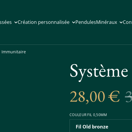
issées
Création personnalisée
Pendules
Minéraux
Con
 Immunitaire
Système
28,00 €
COULEUR FIL 0,50MM