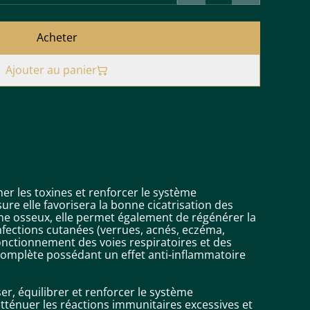
Acheter
Ajouter au panier
r les toxines et renforcer le système
ure elle favorisera la bonne cicatrisation des
ème osseux, elle permet également de régénérer la
nfections cutanées (verrues, acnés, eczéma,
 fonctionnement des voies respiratoires et des
complète possédant un effet anti-inflammatoire
r, équilibrer et renforcer le système
atténuer les réactions immunitaires excessives et