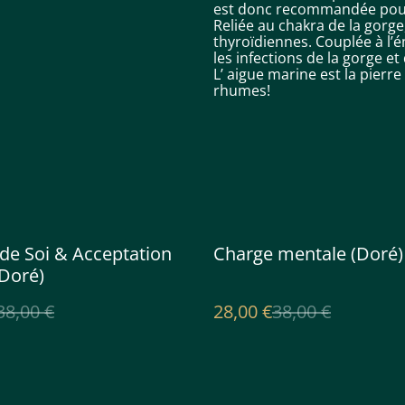
est donc recommandée pour 
Reliée au chakra de la gorge,
thyroïdiennes. Couplée à l’
les infections de la gorge et
L’ aigue marine est la pierr
rhumes!
%
e Soi & Acceptation
Charge mentale (Doré)
(Doré)
38,00 €
28,00 €
38,00 €