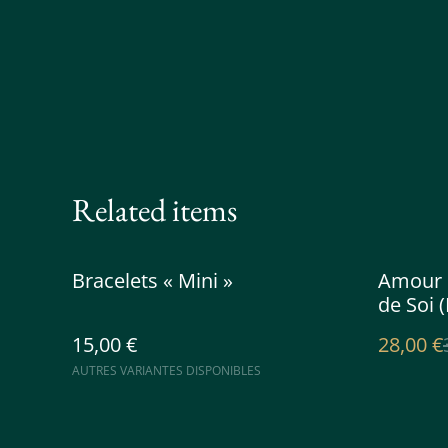
Related items
%
Bracelets « Mini »
Amour d
de Soi 
15,00 €
28,00 €
AUTRES VARIANTES DISPONIBLES