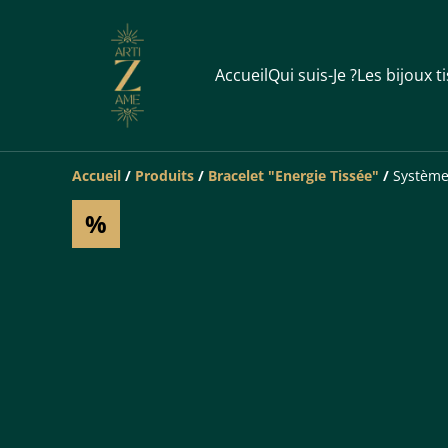
Accueil
Qui suis-Je ?
Les bijoux t
Accueil
/
Produits
/
Bracelet "Energie Tissée"
/
Système
%