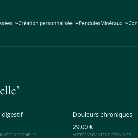
issées
Création personnalisée
Pendules
Minéraux
Con
elle"
 digestif
Douleurs chroniques
29,00 €
IANTES DISPONIBLES
AUTRES VARIANTES DISPONIBLES