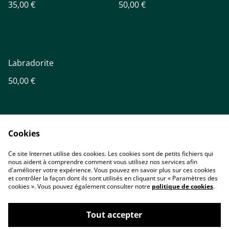
35,00 €
50,00 €
Labradorite
50,00 €
Cookies
Ce site Internet utilise des cookies. Les cookies sont de petits fichiers qui
nous aident à comprendre comment vous utilisez nos services afin
Accueil
Contact
d'améliorer votre expérience. Vous pouvez en savoir plus sur ces cookies
Conditions
Politique de
et contrôler la façon dont ils sont utilisés en cliquant sur « Paramètres des
confidentialité
cookies ». Vous pouvez également consulter notre
politique de cookies
.
Cookies
Tout accepter