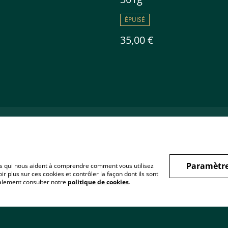
ÉPUISÉ
35,00 €
ntact
Conditions
Politique de
confidentialité
Paramètre
hiers qui nous aident à comprendre comment vous utilisez
r plus sur ces cookies et contrôler la façon dont ils sont
galement consulter notre
politique de cookies
.