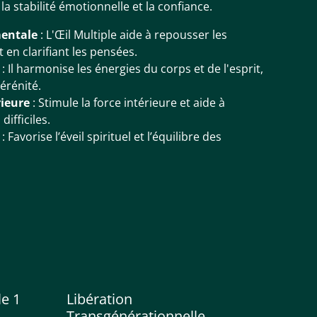
 la stabilité émotionnelle et la confiance.
mentale
: L'Œil Multiple aide à repousser les
 en clarifiant les pensées.
: Il harmonise les énergies du corps et de l'esprit,
sérénité.
rieure
: Stimule la force intérieure et aide à
difficiles.
: Favorise l’éveil spirituel et l’équilibre des
%
le 1
Libération
Transgénérationnelle