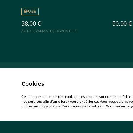
ÉPUISÉ
38,00 €
50,00 €
AUTRES VARIANTES DISPONIBLES
Accueil
Co
Cookies
Ce site Internet utilise des cookies. Les cookies sont de petits fic
nos services afin d'améliorer votre expérience. Vous pouvez en savoi
utilisés en cliquant sur « Paramètres des cookies ». Vous pouvez é
©
2026
ARTIZAME Créations & Minéraux