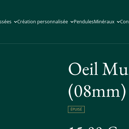
issées
Création personnalisée
Pendules
Minéraux
Con
Oeil Mul
(08mm)
ÉPUISÉ