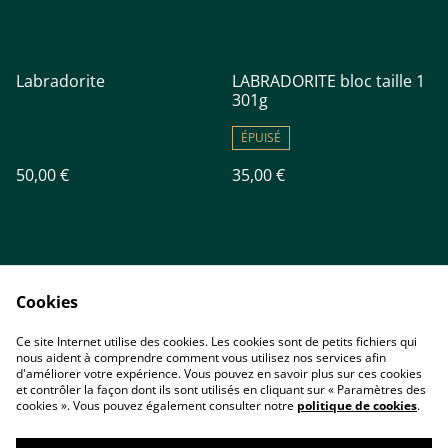
Labradorite
LABRADORITE bloc taille 1
301g
ÉPUISÉ
50,00 €
35,00 €
Cookies
Ce site Internet utilise des cookies. Les cookies sont de petits fichiers qui
nous aident à comprendre comment vous utilisez nos services afin
Accueil
Contact
d'améliorer votre expérience. Vous pouvez en savoir plus sur ces cookies
Conditions
Politique de
et contrôler la façon dont ils sont utilisés en cliquant sur « Paramètres des
confidentialité
cookies ». Vous pouvez également consulter notre
politique de cookies
.
Cookies