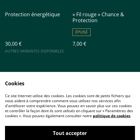
Protection énergétique
« Fil rouge » Chance &
Protection
ÉPUISÉ
30,00 €
7,00 €
AUTRES VARIANTES DISPONIBLES
Cookies
Ce site Internet utilise des cookies. Les cookies sont de petits fichiers qui
nous aident à comprendre comment vous utilisez nos services afin
Accueil
Contact
d'améliorer votre expérience. Vous pouvez en savoir plus sur ces cookies
Conditions
Politique de
et contrôler la façon dont ils sont utilisés en cliquant sur « Paramètres des
confidentialité
cookies ». Vous pouvez également consulter notre
politique de cookies
.
Cookies
Tout accepter