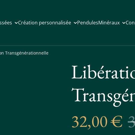
issées
Création personnalisée
Pendules
Minéraux
Con
ion Transgénérationnelle
Libérati
Transgén
32,00 €