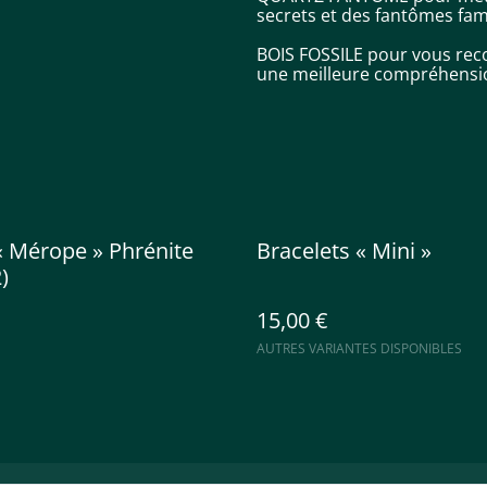
secrets et des fantômes fami
BOIS FOSSILE pour vous reco
une meilleure compréhension
 Mérope » Phrénite
Bracelets « Mini »
)
15,00 €
AUTRES VARIANTES DISPONIBLES