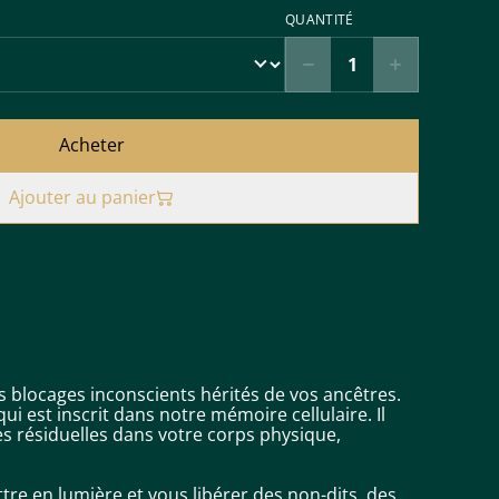
QUANTITÉ
Acheter
Ajouter au panier
s blocages inconscients hérités de vos ancêtres.
 est inscrit dans notre mémoire cellulaire. Il
es résiduelles dans votre corps physique,
 en lumière et vous libérer des non-dits, des