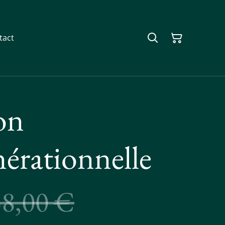
tact
on
érationnelle
38,00 €