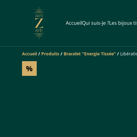
Accueil
Qui suis-Je ?
Les bijoux t
Accueil
/
Produits
/
Bracelet "Energie Tissée"
/
Libérat
%