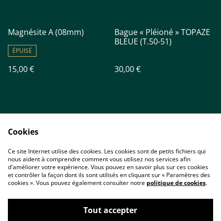
Magnésite A (08mm)
Bague « Pléioné » TOPAZE
BLEUE (T.50-51)
ÉPUISÉ
15,00 €
30,00 €
Cookies
Ce site Internet utilise des cookies. Les cookies sont de petits fichiers qui
nous aident à comprendre comment vous utilisez nos services afin
Accueil
Contact
d'améliorer votre expérience. Vous pouvez en savoir plus sur ces cookies
Conditions
Politique de
et contrôler la façon dont ils sont utilisés en cliquant sur « Paramètres des
confidentialité
cookies ». Vous pouvez également consulter notre
politique de cookies
.
Cookies
Tout accepter