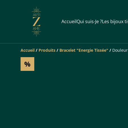
Accueil
Qui suis-Je ?
Les bijoux t
Accueil
/
Produits
/
Bracelet "Energie Tissée"
/
Douleur
%