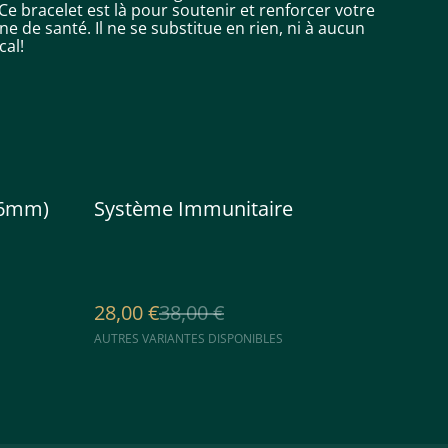
! Ce bracelet est là pour soutenir et renforcer votre
e de santé. Il ne se substitue en rien, ni à aucun
cal!
%
 (6mm)
Système Immunitaire
28,00 €
38,00 €
AUTRES VARIANTES DISPONIBLES