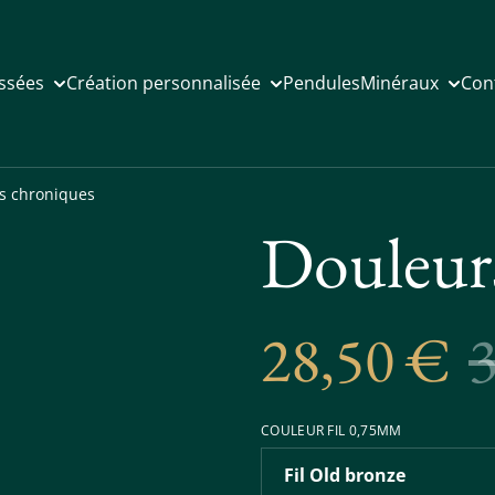
issées
Création personnalisée
Pendules
Minéraux
Con
s chroniques
Douleur
28,50 €
COULEUR FIL 0,75MM