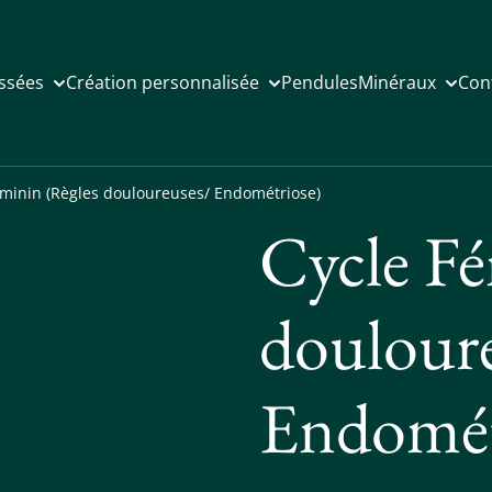
issées
Création personnalisée
Pendules
Minéraux
Con
éminin (Règles douloureuses/ Endométriose)
Cycle Fé
doulour
Endomét