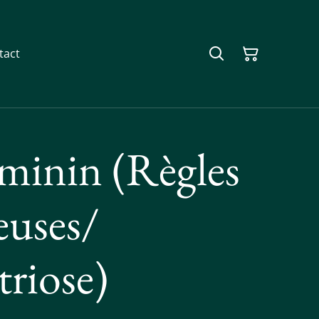
tact
minin (Règles
euses/
riose)