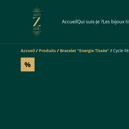
Accueil
Qui suis-Je ?
Les bijoux t
Accueil
/
Produits
/
Bracelet "Energie Tissée"
/
Cycle F
%