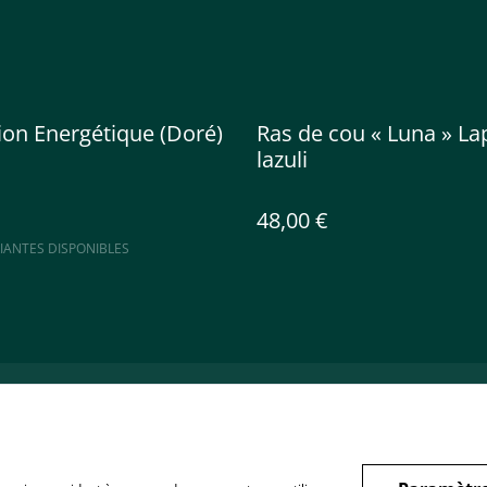
ion Energétique (Doré)
Ras de cou « Luna » La
lazuli
48,00 €
IANTES DISPONIBLES
ntact
Conditions
Politique de
confidentialité