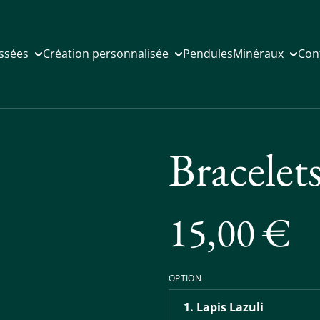
issées
Création personnalisée
Pendules
Minéraux
Con
Bracelet
15,00 €
OPTION