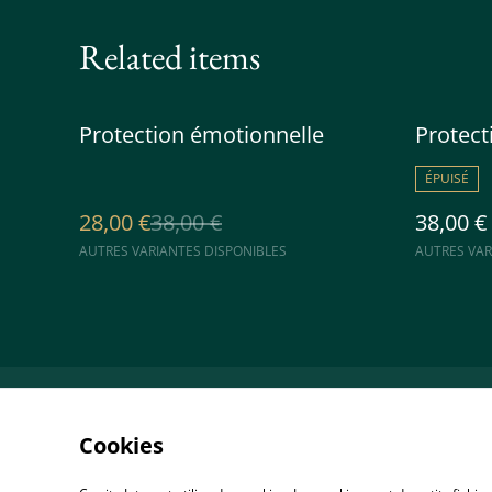
Related items
%
Protection émotionnelle
Protect
ÉPUISÉ
28,00 €
38,00 €
38,00 €
AUTRES VARIANTES DISPONIBLES
AUTRES VAR
Accueil
Co
Cookies