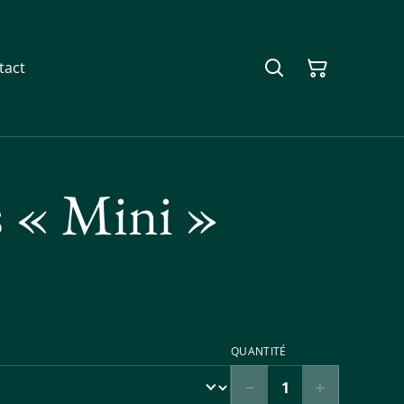
tact
s « Mini »
QUANTITÉ