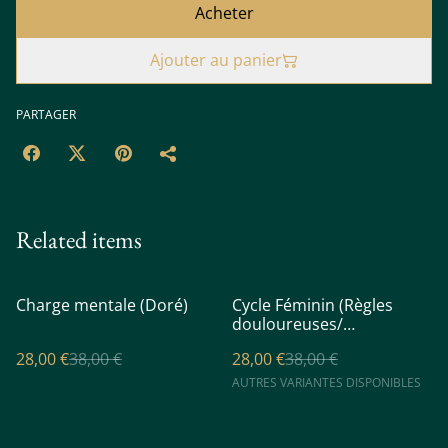
Acheter
Ajouter au panier
PARTAGER
Related items
%
%
Charge mentale (Doré)
Cycle Féminin (Règles
douloureuses/
Endométriose)
28,00 €
38,00 €
28,00 €
38,00 €
AUTRES VARIANTES DISPONIBLES